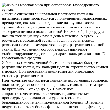
Лечение снижения минеральной плотности костей на
начальном этапе производится с применением лекарственных
препаратов, оказывающих действие на крупные кости
сустава. Используют дополнительное лечение с помощью
электромагнитного поля с частотой 100-300 кГц. Процедура
назначается пациенту 2 раза в день в течение 15 суток. В
результате проводимой терапии увеличивается период
ремиссии недуга и замедляется процесс разрушения костной
ткани. Для устранения острого периода назначают
стабилизирующие средства: препараты кальция и витамин D,
гормональные средства.
У больных с мочекаменной болезнью возникает быстрое
разрушение костей, т.к. кальций идет на строительство камней
в почках. При проведении денситометрии определяют
степень разрушения ткани.
При уролитазе наблюдается снижение андрогенных гормонов,
диагностируется остеопения при показателях денситометрии
по критерию Т: от -2,5 до 2,5. Применяют
андрогенозаместительное лечение, терапевтические
процедуры до нормализации уровня тестостерона и
безрецидивного течения мочекаменной болезни. В терапии
недуга используют бисфосфанаты, кальцитонины, фториды,