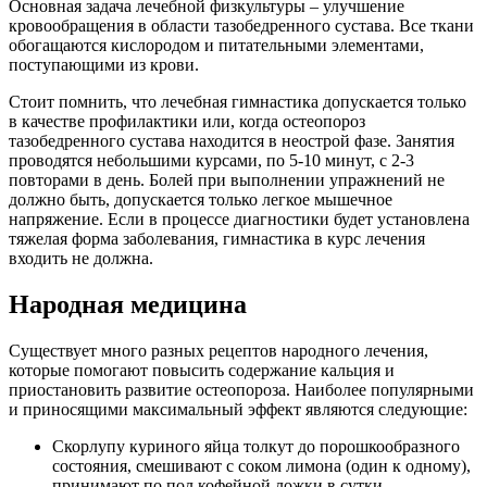
Основная задача лечебной физкультуры – улучшение
кровообращения в области тазобедренного сустава. Все ткани
обогащаются кислородом и питательными элементами,
поступающими из крови.
Стоит помнить, что лечебная гимнастика допускается только
в качестве профилактики или, когда остеопороз
тазобедренного сустава находится в неострой фазе. Занятия
проводятся небольшими курсами, по 5-10 минут, с 2-3
повторами в день. Болей при выполнении упражнений не
должно быть, допускается только легкое мышечное
напряжение. Если в процессе диагностики будет установлена
тяжелая форма заболевания, гимнастика в курс лечения
входить не должна.
Народная медицина
Существует много разных рецептов народного лечения,
которые помогают повысить содержание кальция и
приостановить развитие остеопороза. Наиболее популярными
и приносящими максимальный эффект являются следующие:
Скорлупу куриного яйца толкут до порошкообразного
состояния, смешивают с соком лимона (один к одному),
принимают по пол кофейной ложки в сутки.