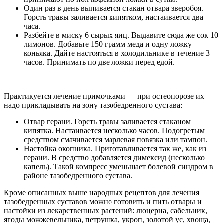
Один раз в день выпивается стакан отвара зверобоя.
Горсть травы заливается кипятком, настаивается два
часа.
Разбейте в миску 6 сырых яиц. Выдавите сюда же сок 10
лимонов. Добавьте 150 грамм меда и одну ложку
коньяка. Дайте настояться в холодильнике в течение 3
часов. Принимать по две ложки перед едой.
Практикуется лечение примочками — при остеопорозе их
надо прикладывать на зону тазобедренного сустава:
Отвар герани. Горсть травы заливается стаканом
кипятка. Настаивается несколько часов. Подогретым
средством смачивается марлевая повязка или тампон.
Настойка окопника. Приготавливается так же, как из
герани. В средство добавляется димексид (несколько
капель). Такой компресс уменьшает болевой синдром в
районе тазобедренного сустава.
Кроме описанных выше народных рецептов для лечения
тазобедренных суставов можно готовить и пить отвары и
настойки из лекарственных растений: люцерна, сабельник,
ягоды можжевельника, петрушка, укроп, золотой ус, хвоща,