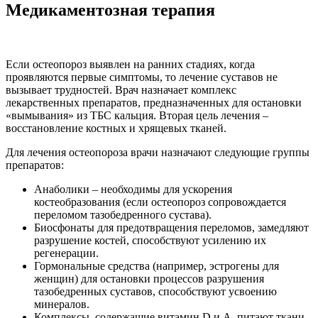
Медикаментозная терапия
Если остеопороз выявлен на ранних стадиях, когда
проявляются первые симптомы, то лечение суставов не
вызывает трудностей. Врач назначает комплекс
лекарственных препаратов, предназначенных для остановки
«вымывания» из ТБС кальция. Вторая цель лечения –
восстановление костных и хрящевых тканей.
Для лечения остеопороза врачи назначают следующие группы
препаратов:
Анаболики – необходимы для ускорения
костеобразования (если остеопороз сопровождается
переломом тазобедренного сустава).
Биосфонаты для предотвращения переломов, замедляют
разрушение костей, способствуют усилению их
регенерации.
Гормональные средства (например, эстрогены для
женщин) для остановки процессов разрушения
тазобедренных суставов, способствуют усвоению
минералов.
Комплексы, содержащие витамин D и А, питают ткани