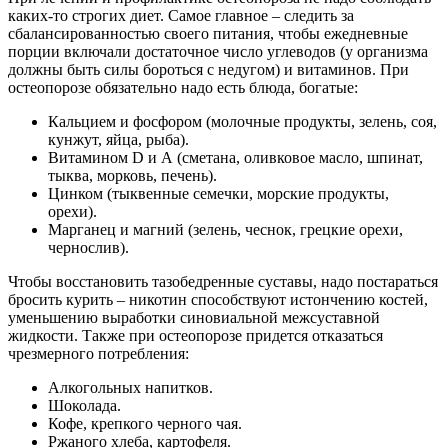
каких-то строгих диет. Самое главное – следить за
сбалансированностью своего питания, чтобы ежедневные
порции включали достаточное число углеводов (у организма
должны быть силы бороться с недугом) и витаминов. При
остеопорозе обязательно надо есть блюда, богатые:
Кальцием и фосфором (молочные продукты, зелень, соя,
кунжут, яйца, рыба).
Витамином D и А (сметана, оливковое масло, шпинат,
тыква, морковь, печень).
Цинком (тыквенные семечки, морские продукты,
орехи).
Марганец и магний (зелень, чеснок, грецкие орехи,
чернослив).
Чтобы восстановить тазобедренные суставы, надо постараться
бросить курить – никотин способствуют истончению костей,
уменьшению выработки синовиальной межсуставной
жидкости. Также при остеопорозе придется отказаться
чрезмерного потребления:
Алкогольных напитков.
Шоколада.
Кофе, крепкого черного чая.
Ржаного хлеба, картофеля.