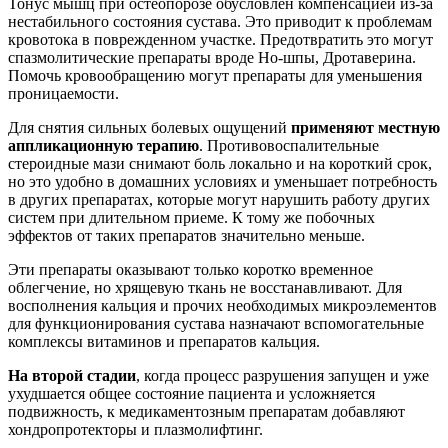
Тонус мышц при остеопорозе обусловлен компенсацией из-за
нестабильного состояния сустава. Это приводит к проблемам
кровотока в поврежденном участке. Предотвратить это могут
спазмолитические препараты вроде Но-шпы, Дротаверина.
Помочь кровообращению могут препараты для уменьшения
проницаемости.
Для снятия сильных болевых ощущений
применяют местную
аппликационную терапию
. Противовоспалительные
стероидные мази снимают боль локально и на короткий срок,
но это удобно в домашних условиях и уменьшает потребность
в других препаратах, которые могут нарушить работу других
систем при длительном приеме. К тому же побочных
эффектов от таких препаратов значительно меньше.
Эти препараты оказывают только коротко временное
облегчение, но хрящевую ткань не восстанавливают. Для
восполнения кальция и прочих необходимых микроэлементов
для функционирования сустава назначают вспомогательные
комплексы витаминов и препаратов кальция.
На второй стадии
, когда процесс разрушения запущен и уже
ухудшается общее состояние пациента и усложняется
подвижность, к медикаментозным препаратам добавляют
хондропротекторы и плазмолифтинг.