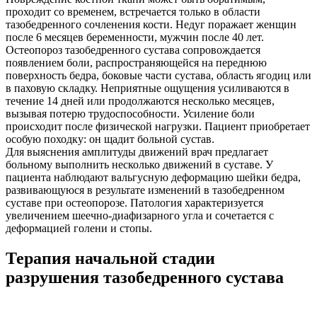
проходит со временем, встречается только в области
тазобедренного сочленения кости. Недуг поражает женщин
после 6 месяцев беременности, мужчин после 40 лет.
Остеопороз тазобедренного сустава сопровождается
появлением боли, распространяющейся на переднюю
поверхность бедра, боковые части сустава, область ягодиц или
в паховую складку. Неприятные ощущения усиливаются в
течение 14 дней или продолжаются несколько месяцев,
вызывая потерю трудоспособности. Усиление боли
происходит после физической нагрузки. Пациент приобретает
особую походку: он щадит больной сустав.
Для выяснения амплитуды движений врач предлагает
больному выполнить несколько движений в суставе. У
пациента наблюдают вальгусную деформацию шейки бедра,
развивающуюся в результате изменений в тазобедренном
суставе при остеопорозе. Патология характеризуется
увеличением шеечно-диафизарного угла и сочетается с
деформацией голени и стопы.
Терапия начальной стадии
разрушения тазобедренного сустава