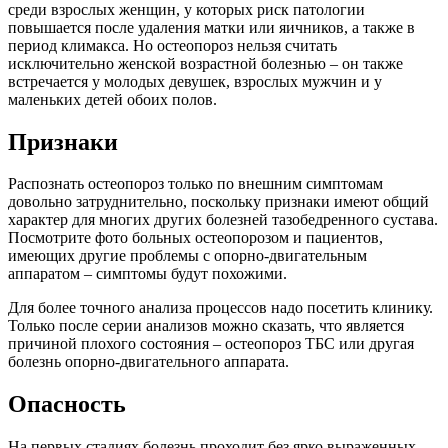
среди взрослых женщин, у которых риск патологии
повышается после удаления матки или яичников, а также в
период климакса. Но остеопороз нельзя считать
исключительно женской возрастной болезнью – он также
встречается у молодых девушек, взрослых мужчин и у
маленьких детей обоих полов.
Признаки
Распознать остеопороз только по внешним симптомам
довольно затруднительно, поскольку признаки имеют общий
характер для многих других болезней тазобедренного сустава.
Посмотрите фото больных остеопорозом и пациентов,
имеющих другие проблемы с опорно-двигательным
аппаратом – симптомы будут похожими.
Для более точного анализа процессов надо посетить клинику.
Только после серии анализов можно сказать, что является
причиной плохого состояния – остеопороз ТБС или другая
болезнь опорно-двигательного аппарата.
Опасность
На первых стадиях болезнь проходит без ярко выраженных