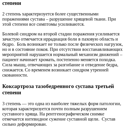
степени
2 степень характеризуется более существенными
поражениями сустава – разрушение хрящевой ткани. При
этой степени все симптомы усиливаются.
Болевой синдром на второй стадии поражения усиливается
зачастую отмечается иррадиация боли в паховую область и
бедро. Боль возникает не только после физических нагрузок,
но и в состояние покоя. При отсутствии восстанавливающих
мероприятий нарушается нормальный механизм движений –
пациент начинает хромать, постепенно меняется походка.
Сила мышц, отвечающих за разгибание и отведение бедра,
снижается. Со временем возникает синдром утренней
скованности.
Коксартроза тазобедренного сустава третьей
степени
3 степень — это одна из наиболее тяжелых форм патологии,
которая характеризуется почти полным разрушением
суставного хряща. На рентгенографическом снимке
отмечается нитевидное сужение суставной щели. Сустав
сильно деформирован.