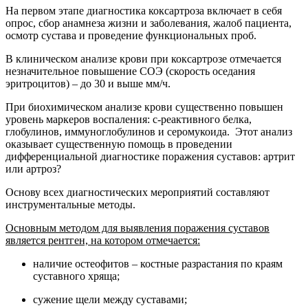
На первом этапе диагностика коксартроза включает в себя
опрос, сбор анамнеза жизни и заболевания, жалоб пациента,
осмотр сустава и проведение функциональных проб.
В клиническом анализе крови при коксартрозе отмечается
незначительное повышение СОЭ (скорость оседания
эритроцитов) – до 30 и выше мм/ч.
При биохимическом анализе крови существенно повышен
уровень маркеров воспаления: с-реактивного белка,
глобулинов, иммуноглобулинов и серомукоида. Этот анализ
оказывает существенную помощь в проведении
дифференциальной диагностике поражения суставов: артрит
или артроз?
Основу всех диагностических мероприятий составляют
инструментальные методы.
Основным методом для выявления поражения суставов
является рентген, на котором отмечается:
наличие остеофитов – костные разрастания по краям
суставного хряща;
сужение щели между суставами;