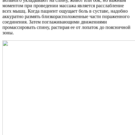
Больного укладывают на спину, живот или бок, но важным
моментом при проведении массажа является расслабление
всех мышц. Когда пациент ощущает боль в суставе, надобно
аккуратно размять близкорасположенные части пораженного
соединения. Затем поглаживающими движениями
промассировать спину, растирая ее от лопаток до поясничной
зоны.