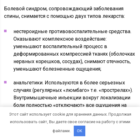
Болевой синдром, сопровождающий заболевания
спины, снимается с помощью двух типов лекарств:
нестероидные противовоспалительные средства.
Оказывают комплексное воздействие:
уменьшают воспалительный процесс в
деформированных компрессией тканях (оболочках
нервных корешков, сосудах), снимают отечность,
уменьшают болезненные ощущения;
анальгетики. Используются в более серьезных
случаях (регулярных «люмбаго» т.е. «прострелах»).
Внутримышечные инъекции вокруг локализации
боли полностью «отключают» все ощущения на
время действия блокады.
Этот сайт использует cookie для хранения данных. Продолжая
использовать сайт, Вы даете свое согласие на работу с этими
Для повышения эффективности нестероидных
файлами.
OK
средств рекомендуются лекарства с расслабляющим