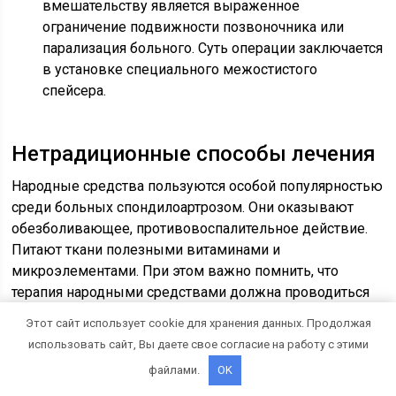
вмешательству является выраженное
ограничение подвижности позвоночника или
парализация больного. Суть операции заключается
в установке специального межостистого
спейсера.
Нетрадиционные способы лечения
Народные средства пользуются особой популярностью
среди больных спондилоартрозом. Они оказывают
обезболивающее, противовоспалительное действие.
Питают ткани полезными витаминами и
микроэлементами. При этом важно помнить, что
терапия народными средствами должна проводиться
под контролем врача. Ведь многие из лекарственных
Этот сайт использует cookie для хранения данных. Продолжая
растений и веществ могут нанести вред здоровью.
использовать сайт, Вы даете свое согласие на работу с этими
Широко применяются такие средства:
файлами.
OK