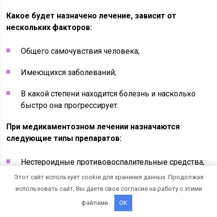
Какое будет назначено лечение, зависит от
нескольких факторов:
Общего самочувствия человека;
Имеющихся заболеваний;
В какой степени находится болезнь и насколько
быстро она прогрессирует.
При медикаментозном лечении назначаются
следующие типы препаратов:
Нестероидные противовоспалительные средства;
Этот сайт использует cookie для хранения данных. Продолжая
Препараты для защиты хряща от разрушения;
использовать сайт, Вы даете свое согласие на работу с этими
файлами.
OK
Лекарственные препараты с содержанием
хондроитина или глюкозамина (улучшают