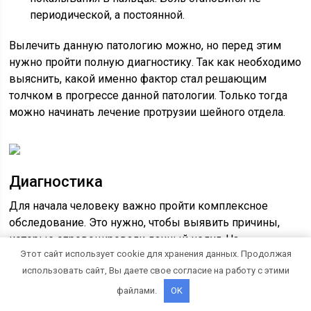
периодической, а постоянной.
Вылечить данную патологию можно, но перед этим
нужно пройти полную диагностику. Так как необходимо
выяснить, какой именно фактор стал решающим
толчком в прогрессе данной патологии. Только тогда
можно начинать лечение протрузии шейного отдела.
Диагностика
Для начала человеку важно пройти комплексное
обследование. Это нужно, чтобы выявить причины,
которые спровоцировали данный недуг. На
Этот сайт использует cookie для хранения данных. Продолжая
сегодняшний день используются магнитно-
использовать сайт, Вы даете свое согласие на работу с этими
резонансная и компьютерная томография. С их
помощью определяется даже размер выпячивания.
файлами.
OK